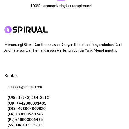
100% - aromatik tingkat terapi murni
Memerangi Stres Dan Kecemasan Dengan Kekuatan Penyembuhan Dari
Aromaterapi Dan Pemandangan Air Terjun Spirual Yang Menghipnotis.
Kontak
support@spirual.com
(US) +1 (743) 254-0113
(UK) +442080891401
(DE) +498004009820
(FR) +33800960245
(PL) +48800005495
(SV) +46103371611