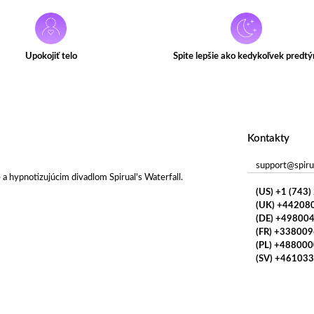
Upokojiť telo
Spite lepšie ako kedykoľvek predt
Kontakty
support@spiru
 a hypnotizujúcim divadlom Spirual's Waterfall.
(US) +1 (743
(UK) +44208
(DE) +49800
(FR) +33800
(PL) +48800
(SV) +46103