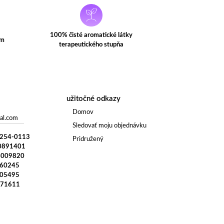
100% čisté aromatické látky
ým
terapeutického stupňa
užitočné odkazy
Domov
al.com
Sledovať moju objednávku
) 254-0113
Pridružený
0891401
4009820
960245
005495
371611