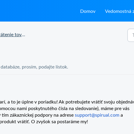
Domov
Vedomostná z
enie tovaru a reklamácie
j databáze, prosím, podajte lístok.
í, a to je úplne v poriadku! Ak potrebujete vrátiť svoju objedná
 pomocou nami poskytnutého čísla na sledovanie), máme pre vás
ký tím zákazníckej podpory na adrese
support@spirual.com
a
produkt vrátiť. O zvyšok sa postaráme my!