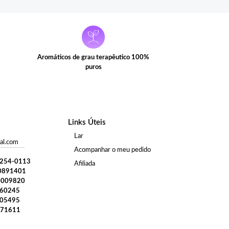
Aromáticos de grau terapêutico 100%
puros
Links Úteis
Lar
al.com
Acompanhar o meu pedido
) 254-0113
Afiliada
0891401
4009820
960245
005495
371611