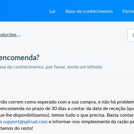
Lar
Base de conhecimento
Formu
ões e reclamações
 encomenda?
se de conhecimento, por favor, envie um bilhete.
s não correm como esperado com a sua compra, e não há proble
a encomenda no prazo de 30 dias a contar da data de receção (qu
ue lhe disponibilizamos), temos tudo o que precisa. Basta contac
em
support@spirual.com
e informar-nos simplesmente da razão p
atamos do resto!