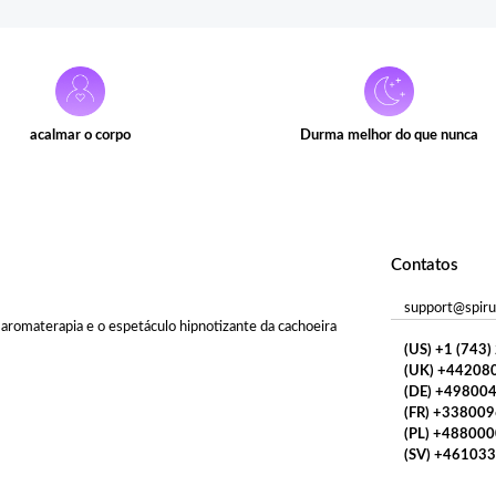
acalmar o corpo
Durma melhor do que nunca
Contatos
support@spiru
aromaterapia e o espetáculo hipnotizante da cachoeira
(US) +1 (743
(UK) +44208
(DE) +49800
(FR) +33800
(PL) +48800
(SV) +46103