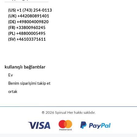
(US) +1 (743) 254-0113
(UK) +442080891401
(DE) +498004009820
(FR) +33800960245
(PL) +48800005495
(SV) +46103371611
kullanışlı bağlantılar
Ev
Benim siparişimi takip et
ortak
®
2026 Spirual
Her hakkı saklıdır.