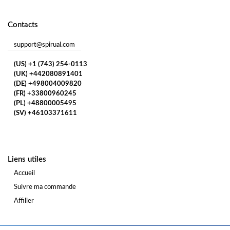
Contacts
support@spirual.com
(US) +1 (743) 254-0113
(UK) +442080891401
(DE) +498004009820
(FR) +33800960245
(PL) +48800005495
(SV) +46103371611
Liens utiles
Accueil
Suivre ma commande
Affilier