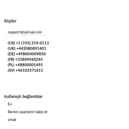
Kişiler
support@spirual.com
(US) +1 (743) 254-0113
(UK) +442080891401
(DE) +498004009820
(FR) +33800960245
(PL) +48800005495
(SV) +46103371611
kullanışlı bağlantılar
Ev
Benim siparişimi takip et
ortak