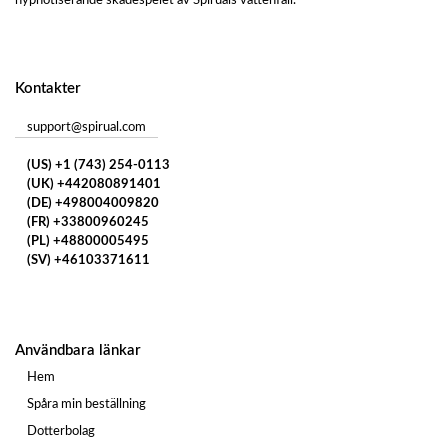
hypnotiserande skådespelet av Spiruals vattenfall.
Kontakter
support@spirual.com
(US) +1 (743) 254-0113
(UK) +442080891401
(DE) +498004009820
(FR) +33800960245
(PL) +48800005495
(SV) +46103371611
Användbara länkar
Hem
Spåra min beställning
Dotterbolag