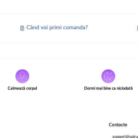
Când voi primi comanda?
Calmează corpul
Dormi mai bine ca niciodată
Contacte
support@spiru