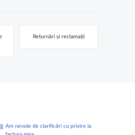
e
Returnări și reclamații
Am nevoie de clarificări cu privire la
factura mea