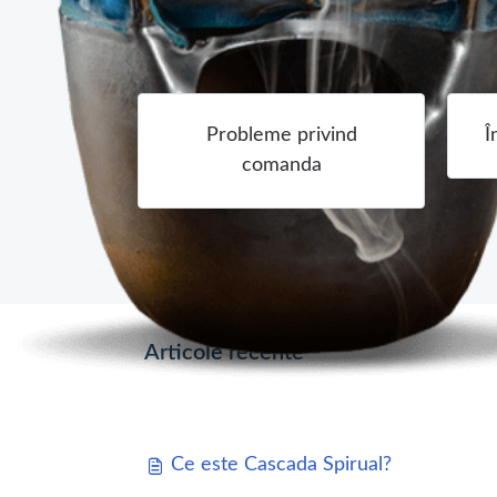
Probleme privind
Î
comanda
Articole recente
Ce este Cascada Spirual?