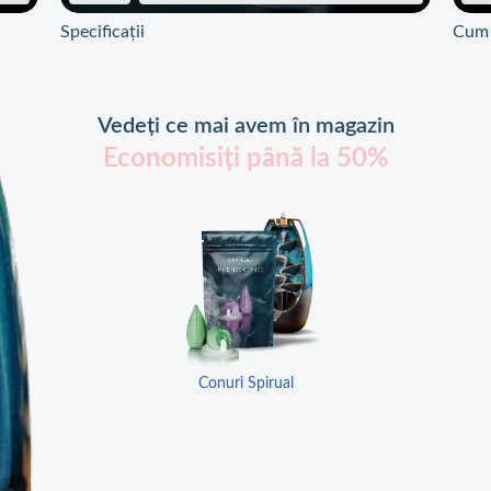
Specificații
Cum s
Vedeți ce mai avem în magazin
Economisiți până la 50%
Conuri Spirual