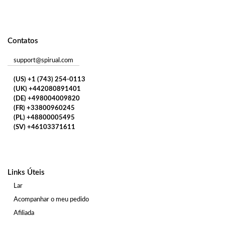
Contatos
support@spirual.com
(US) +1 (743) 254-0113
(UK) +442080891401
(DE) +498004009820
(FR) +33800960245
(PL) +48800005495
(SV) +46103371611
Links Úteis
Lar
Acompanhar o meu pedido
Afiliada