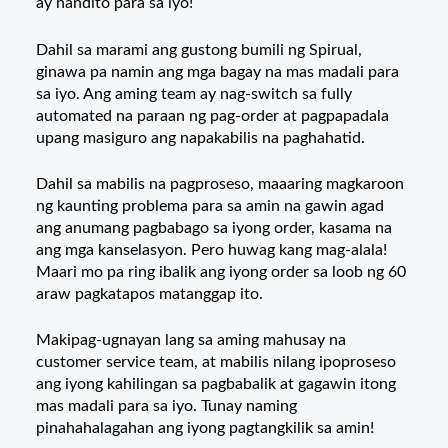
ay nandito para sa iyo!
Dahil sa marami ang gustong bumili ng Spirual,
ginawa pa namin ang mga bagay na mas madali para
sa iyo. Ang aming team ay nag-switch sa fully
automated na paraan ng pag-order at pagpapadala
upang masiguro ang napakabilis na paghahatid.
Dahil sa mabilis na pagproseso, maaaring magkaroon
ng kaunting problema para sa amin na gawin agad
ang anumang pagbabago sa iyong order, kasama na
ang mga kanselasyon.
Pero huwag kang mag-alala!
Maari mo pa ring ibalik ang iyong order sa loob ng 60
araw pagkatapos matanggap ito.
Makipag-ugnayan lang sa aming mahusay na
customer service team, at mabilis nilang ipoproseso
ang iyong kahilingan sa pagbabalik at gagawin itong
mas madali para sa iyo. Tunay naming
pinahahalagahan ang iyong pagtangkilik sa amin!