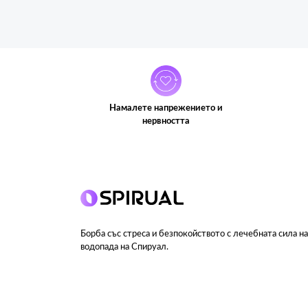
Намалете напрежението и
нервността
Борба със стреса и безпокойството с лечебната сила н
водопада на Спируал.