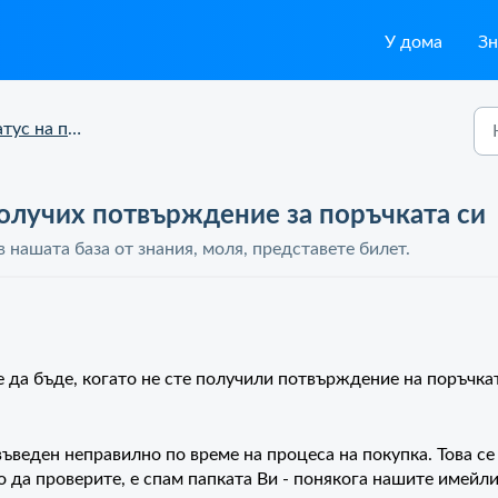
У дома
Зн
на поръчка и доставка
получих потвърждение за поръчката си
 нашата база от знания, моля, представете билет.
да бъде, когато не сте получили потвърждение на поръчкат
!
ъведен неправилно по време на процеса на покупка. Това се
о да проверите, е спам папката Ви - понякога нашите имейл