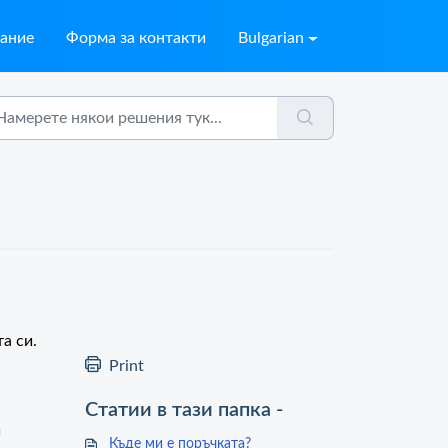
ание
Форма за контакти
Bulgarian
а си.
Print
Статии в тази папка -
и
Къде ми е поръчката?