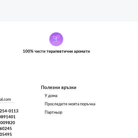
100% чисти терапевтични аромати
Полезни връзки
У дома
al.com
Проследете моята поръчка
) 254-0113
Партньор
0891401
4009820
960245
005495