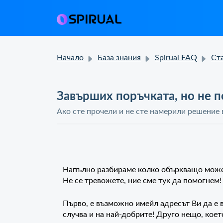
Начало
База знания
Spirual FAQ
Статус 
Завърших поръчката, но не 
Ако сте прочели и не сте намерили решение в
Напълно разбираме колко объркващо може 
Не се тревожете, ние сме тук да помогнем
Първо, е възможно имейл адресът Ви да е в
случва и на най-добрите! Друго нещо, коет