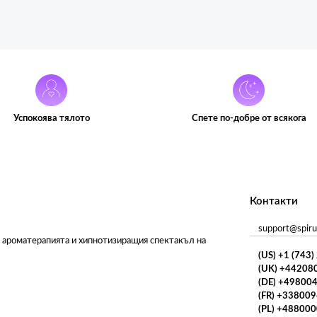
Успокоява тялото
Спете по-добре от всякога
Контакти
support@spiru
а ароматерапията и хипнотизиращия спектакъл на
(US) +1 (743
(UK) +44208
(DE) +49800
(FR) +33800
(PL) +48800