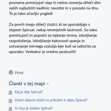
posnema pomirjujoč slap in nežno usmerja dišeči dim
vaših najljubših kadilnic navzdol in v posodo na dnu.
To je tako očarljiv pogled!
Za povrh imajo dišeči stožci, ki se uporabljajo s
slapom Spirual, nekaj neverjetnih lastnosti. So tako
pomirjujoči in popolni za lajšanje stresa, izboljšanje
razpoloženja, izboljšanje kakovosti spanja in
ustvarjanje mirnega vzdušja kjer koli se odločite za
uporabo. Vsekakor je vredno poskusiti!
Print
Članki v tej mapi –
Kaj je slap Spirual?
Kateri dišavni stožci so priloženi k slapu Spirual?
Iz česa je izdelan Spirual?