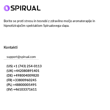
Borite se proti stresu in tesnobi z zdravilno močjo aromaterapije in
hipnotizirajočim spektaklom Spirualovega slapa.
Kontakti
support@spirual.com
(US) +1 (743) 254-0113
(UK) +442080891401
(DE) +498004009820
(FR) +33800960245
(PL) +48800005495
(SV) +46103371611