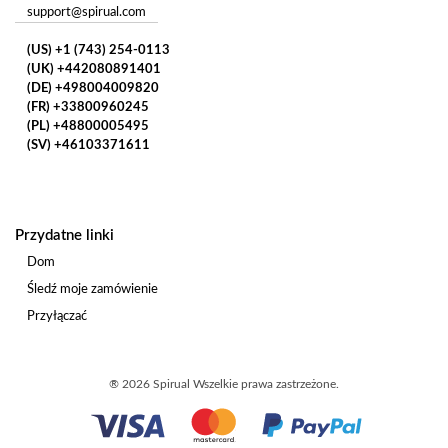
support@spirual.com
(US) +1 (743) 254-0113
(UK) +442080891401
(DE) +498004009820
(FR) +33800960245
(PL) +48800005495
(SV) +46103371611
Przydatne linki
Dom
Śledź moje zamówienie
Przyłączać
®
2026 Spirual
Wszelkie prawa zastrzeżone.