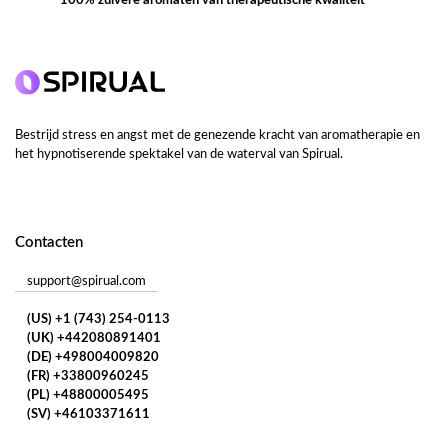
100% zuivere aromaten van therapeutische kwaliteit
Bestrijd stress en angst met de genezende kracht van aromatherapie en
het hypnotiserende spektakel van de waterval van Spirual.
Contacten
support@spirual.com
(US) +1 (743) 254-0113
(UK) +442080891401
(DE) +498004009820
(FR) +33800960245
(PL) +48800005495
(SV) +46103371611