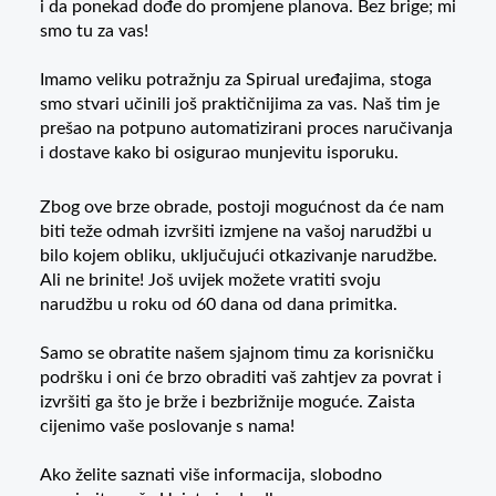
i da ponekad dođe do promjene planova. Bez brige; mi
smo tu za vas!
Imamo veliku potražnju za Spirual uređajima, stoga
smo stvari učinili još praktičnijima za vas. Naš tim je
prešao na potpuno automatizirani proces naručivanja
i dostave kako bi osigurao munjevitu isporuku.
Zbog ove brze obrade, postoji mogućnost da će nam
biti teže odmah izvršiti izmjene na vašoj narudžbi u
bilo kojem obliku, uključujući otkazivanje narudžbe.
Ali ne brinite! Još uvijek možete vratiti svoju
narudžbu u roku od 60 dana od dana primitka.
Samo se obratite našem sjajnom timu za korisničku
podršku i oni će brzo obraditi vaš zahtjev za povrat i
izvršiti ga što je brže i bezbrižnije moguće. Zaista
cijenimo vaše poslovanje s nama!
Ako želite saznati više informacija, slobodno