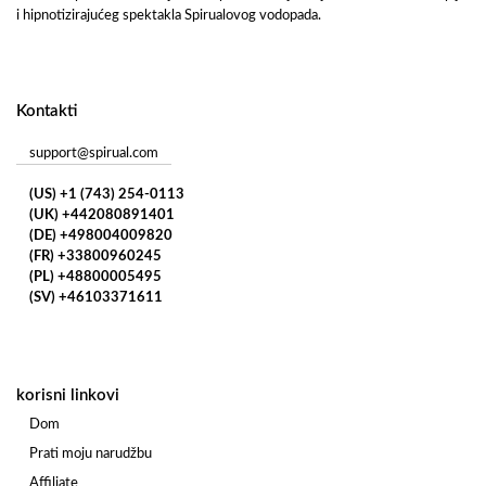
i hipnotizirajućeg spektakla Spirualovog vodopada.
Kontakti
support@spirual.com
(US) +1 (743) 254-0113
(UK) +442080891401
(DE) +498004009820
(FR) +33800960245
(PL) +48800005495
(SV) +46103371611
korisni linkovi
Dom
Prati moju narudžbu
Affiliate